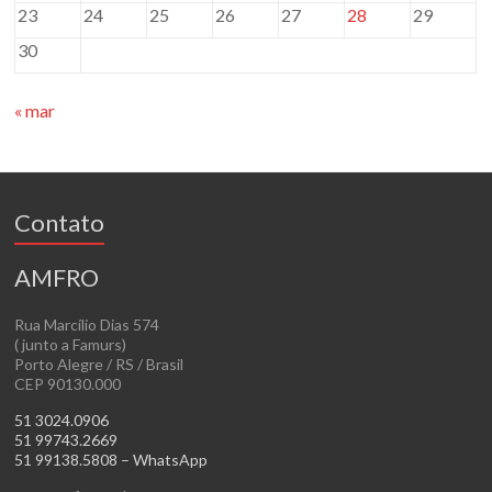
23
24
25
26
27
28
29
30
« mar
Contato
AMFRO
Rua Marcílio Dias 574
( junto a Famurs)
Porto Alegre / RS / Brasil
CEP 90130.000
51 3024.0906
51 99743.2669
51 99138.5808 – WhatsApp