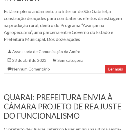
Oeste
–
Está em pleno andamento, no interior de São Gabriel, a
construção de açudes para combater os efeitos da estiagem
RS
na produção rural, dentro do Programa “Avançar na
Agropecuária”, uma parceria entre Governo do Estado e
Site
Prefeitura Municipal. Dos doze açudes
da
Associação
Assessoria de Comunicação da Amfro
dos
28 de abril de 2023
Sem categoria
Municípios
Nenhum Comentário
Ler mais
da
Fronteira
Oeste
do
QUARAI: PREFEITURA ENVIA À
estado
CÂMARA PROJETO DE REAJUSTE
do
Rio
DO FUNCIONALISMO
Grande
do
O prefeito de Quarai, Jeferson Pires enviou na última sexta-