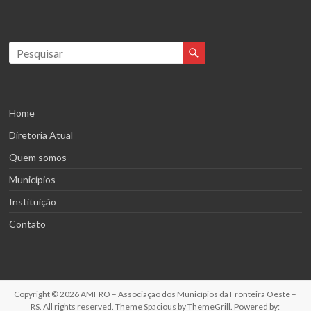
Home
Diretoria Atual
Quem somos
Municípios
Instituição
Contato
Copyright © 2026
AMFRO – Associação dos Municípios da Fronteira Oeste –
RS
. All rights reserved. Theme
Spacious
by ThemeGrill. Powered by: