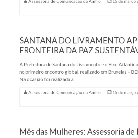
Assessoria de Comunicação da Amfro
15 de março 
Associação
dos
Municípios
da
Fronteira
SANTANA DO LIVRAMENTO AP
Oeste
FRONTEIRA DA PAZ SUSTENTÁ
do
estado
A Prefeitura de Santana do Livramento e o Eixo Atlântic
do
no primeiro encontro global, realizado em Bruxelas – BEL.
Rio
Na ocasião foi realizada a
Grande
do
Assessoria de Comunicação da Amfro
15 de março 
Sul.
Mês das Mulheres: Assessoria de 