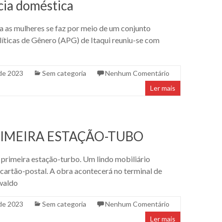
ncia doméstica
a as mulheres se faz por meio de um conjunto
olíticas de Gênero (APG) de Itaqui reuniu-se com
de 2023
Sem categoria
Nenhum Comentário
Ler mais
RIMEIRA ESTAÇÃO-TUBO
 primeira estação-turbo. Um lindo mobiliário
 cartão-postal. A obra acontecerá no terminal de
swaldo
de 2023
Sem categoria
Nenhum Comentário
Ler mais