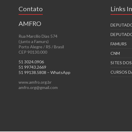
Contato
Links 
AMFRO
DEPUTADO
DEPUTADO
Rua Marcílio Dias 574
( junto a Famurs)
FAMURS
Porto Alegre / RS / Brasil
CEP 90130.000
CNM
51 3024.0906
SITES DO
51 99743.2669
CURSOS D
51 99138.5808 – WhatsApp
www.amfro.org.br
amfro.org@gmail.com