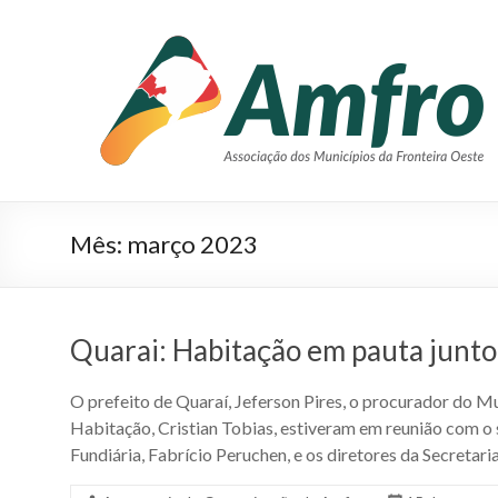
Pular
para
AMFRO
o
–
conteúdo
Associação
dos
Municípios
Mês:
março 2023
da
Fronteira
Oeste
Quarai: Habitação em pauta junto
–
O prefeito de Quaraí, Jeferson Pires, o procurador do M
RS
Habitação, Cristian Tobias, estiveram em reunião com o
Fundiária, Fabrício Peruchen, e os diretores da Secretari
Site
da