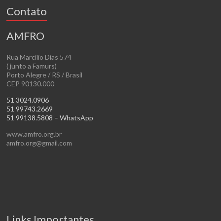
Contato
AMFRO
Rua Marcílio Dias 574
( junto a Famurs)
Porto Alegre / RS / Brasil
CEP 90130.000
51 3024.0906
51 99743.2669
51 99138.5808 – WhatsApp
www.amfro.org.br
amfro.org@gmail.com
Links Importantes