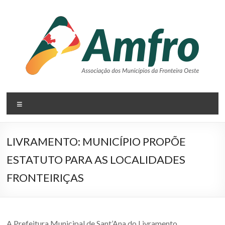
Pular
para
o
conteúdo
AMFRO
Menu
–
Associação
LIVRAMENTO: MUNICÍPIO PROPÕE
dos
ESTATUTO PARA AS LOCALIDADES
Municípios
FRONTEIRIÇAS
da
Fronteira
A Prefeitura Municipal de Sant’Ana do Livramento,