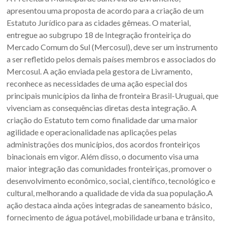
Oeste
apresentou uma proposta de acordo para a criação de um
–
Estatuto Jurídico para as cidades gêmeas. O material,
entregue ao subgrupo 18 de Integração fronteiriça do
RS
Mercado Comum do Sul (Mercosul), deve ser um instrumento
a ser refletido pelos demais países membros e associados do
Site
Mercosul. A ação enviada pela gestora de Livramento,
da
reconhece as necessidades de uma ação especial dos
Associação
principais municípios da linha de fronteira Brasil-Uruguai, que
dos
vivenciam as consequências diretas desta integração. A
Municípios
criação do Estatuto tem como finalidade dar uma maior
da
agilidade e operacionalidade nas aplicações pelas
Fronteira
administrações dos municípios, dos acordos fronteiriços
Oeste
binacionais em vigor. Além disso, o documento visa uma
do
maior integração das comunidades fronteiriças, promover o
estado
desenvolvimento econômico, social, científico, tecnológico e
do
cultural, melhorando a qualidade de vida da sua população.A
Rio
ação destaca ainda ações integradas de saneamento básico,
Grande
fornecimento de água potável, mobilidade urbana e trânsito,
do